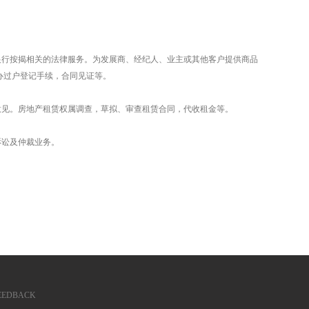
银行按揭相关的法律服务。为发展商、经纪人、业主或其他客户提供商品
办过户登记手续，合同见证等。
意见。房地产租赁权属调查，草拟、审查租赁合同，代收租金等。
诉讼及仲裁业务。
EEDBACK